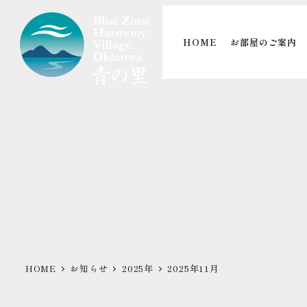
メ
イ
HOME
お部屋のご案内
ン
コ
ン
テ
ン
ツ
へ
移
動
HOME
お知らせ
2025年
2025年11月